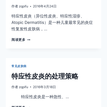
作者
zqpifu
2016年4月24日
特应性皮炎（异位性皮炎、特应性湿疹、
Atopic Dermatitis）是一种儿童最常见的炎症
性复发性皮肤病，…
家
阅读更多
有
特
应
性
皮
常见皮肤病
炎
患
特应性皮炎的处理策略
者
该
作者
zqpifu
2016年3月18日
如
何
​特应性皮炎是一种急性、…
进
行
特