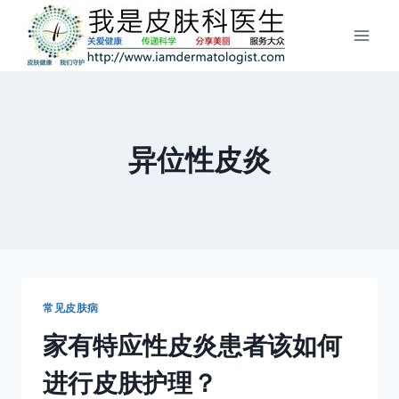
跳
到
内
容
异位性皮炎
常见皮肤病
家有特应性皮炎患者该如何
进行皮肤护理？