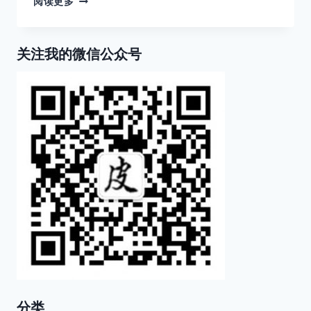
阅读更多
皮
应
肤
性
护
皮
理？
关注我的微信公众号
炎
的
处
理
策
略
分类