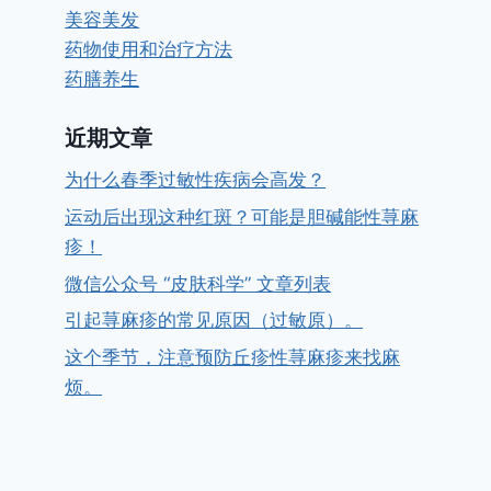
美容美发
药物使用和治疗方法
药膳养生
近期文章
为什么春季过敏性疾病会高发？
运动后出现这种红斑？可能是胆碱能性荨麻
疹！
微信公众号 “皮肤科学” 文章列表
引起荨麻疹的常见原因（过敏原）。
这个季节，注意预防丘疹性荨麻疹来找麻
烦。