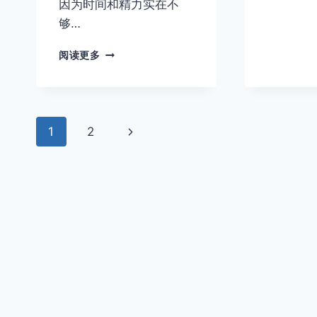
因为时间和精力实在不
够…
准
阅读更多
备
重
新
开
页
博
下
1
2
了
面
一
页
导
航