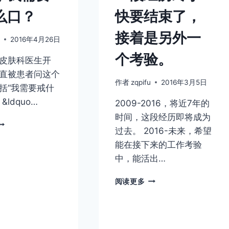
么口？
快要结束了，
接着是另外一
u
2016年4月26日
个考验。
皮肤科医生开
直被患者问这个
作者
zqpifu
2016年3月5日
括“我需要戒什
&ldquo…
2009-2016，将近7年的
时间，这段经历即将成为
医
过去。 2016-未来，希望
生，
我
能在接下来的工作考验
需
中，能活出…
要
戒
一
阅读更多
什
段
么
经
口？
历
终