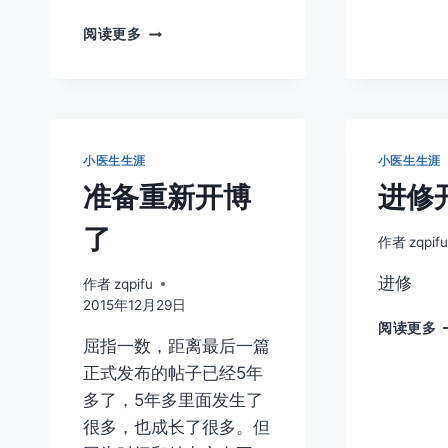
微
阅读更多
信
公
众
号
“皮
肤
小医生生涯
小医生生涯
科
准备重新开博
进修
学”
文
了
章
作者
zqpif
列
进修
表
作者
zqpifu
2015年12月29日
阅读更多
屈指一数，距离最后一篇
正式发布的帖子已经5年
多了，5年多里面发生了
很多，也成长了很多。但