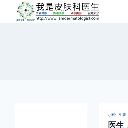
跳
到
内
容
小医生生涯
医生