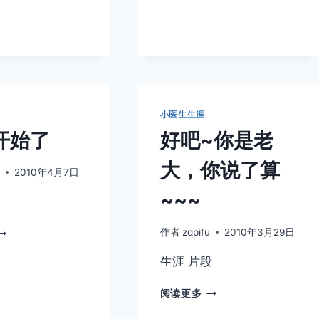
于
快
要
结
束
了，
接
着
小医生生涯
是
开始了
好吧~你是老
另
外
大，你说了算
一
u
2010年4月7日
个
~~~
考
验。
进
作者
zqpifu
2010年3月29日
修
开
生涯 片段
始
了
好
阅读更多
吧