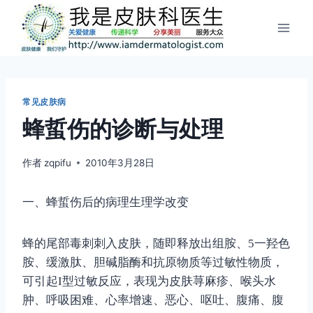
跳
到
内
容
常见皮肤病
蜂蜇伤的诊断与处理
作者
zqpifu
2010年3月28日
一、蜂蜇伤后的病理生理学改变
蜂的尾部毒刺刺入皮肤，随即释放出组胺、
5
一羟色
胺、缓激肽、胆碱脂酶和抗原物质等过敏性物质，
可引起
I
型过敏反应，表现为皮肤荨麻疹、喉头水
肿、呼吸困难、心率增速、恶心、呕吐、腹痛、腹