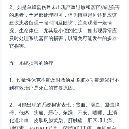
2
、如是单蜂蜇伤且未出现严重过敏和器官功能损害
的患者，予局部处理即可，但为慎重起见还是应该
建议患者留观一段时间及随访，注意观测一般情
况、生命体征，尤其是小便的性状，如出现异常应
及时处理系统器官的损害，以避免可能发生的多器
官损害。
五、系统损害的治疗
1
、过敏性休克不能及时救治及多脏器功能衰竭得不
到有效治疗是死亡的首要原因。
2
、可能出现的系统损害表现：贫血、溶血、凝血障
碍、低热、头痛、恶心、烦躁、不安、嗜睡、上消
化道出血、皮肤巩膜黄染、肝触痛、肝区叩击痛、
胆红素、
AST/ALT
异常、双肾区叩击痛、血红蛋白