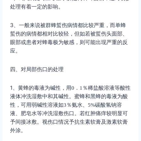
处理有着一定的影响。
3
、一般来说被群蜂蜇伤病情都比较严重，而单蜂
蜇伤的病情都相对比较轻，但如若被蜇伤头面部、
眼部或患者对蜂毒极为敏感，则可能出现严重的反
应。
四、对局部伤口的处理
1
、黄蜂的毒液为碱性，用
0
．
1
％稀盐酸溶液等酸性
液体冲洗湿敷中和其碱性。蜜蜂和黑蜂的毒液为酸
性，可用弱碱性溶液如
3
％氨水、
5%
碳酸氢钠溶
液、肥皂水等冲洗湿敷伤口。若红肿痛痒较明显可
予间接冰敷。视伤口情况予抗生素软膏及激素软膏
外涂。