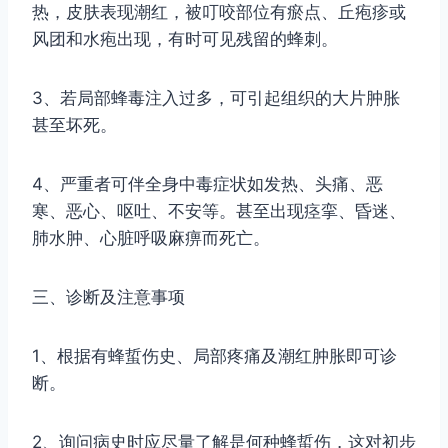
热，皮肤表现潮红，被叮咬部位有瘀点、丘疱疹或
风团和水疱出现，有时可见残留的蜂刺。
3
、若局部蜂毒注入过多，可引起组织的大片肿胀
甚至坏死。
4
、严重者可伴全身中毒症状如发热、头痛、恶
寒、恶心、呕吐、不安等。甚至出现痉挛、昏迷、
肺水肿、心脏呼吸麻痹而死亡。
三、诊断及注意事项
1
、根据有蜂蜇伤史、局部疼痛及潮红肿胀即可诊
断。
2
、询问病史时应尽量了解是何种蜂蜇伤，这对初步