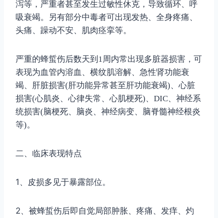
泻等，严重者甚至发生过敏性休克，导致循环、呼
吸衰竭。另有部分中毒者可出现发热、全身疼痛、
头痛、躁动不安、肌肉痉挛等。
严重的蜂蜇伤后数天到
1
周内常出现多脏器损害，可
表现为血管内溶血、横纹肌溶解、急性肾功能衰
竭、肝脏损害
(
肝功能异常甚至肝功能衰竭
)
、心脏
损害
(
心肌炎、心律失常、心肌梗死
)
、
DIC
、神经系
统损害
(
脑梗死、脑炎、神经病变、脑脊髓神经根炎
等
)
。
二、临床表现特点
1
、皮损多见于暴露部位。
2
、被蜂蜇伤后即自觉局部肿胀、疼痛、发痒、灼