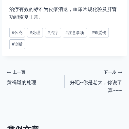
治疗有效的标准为皮疹消退，血尿常规化验及肝肾
功能恢复正常。
文
#
休克
#
处理
#
治疗
#
注意事项
#
蜂蜇伤
章
#
诊断
标
签：
文
上一页
下一步
黄褐斑的处理
好吧~你是老大，你说了
章
算~~~
导
航