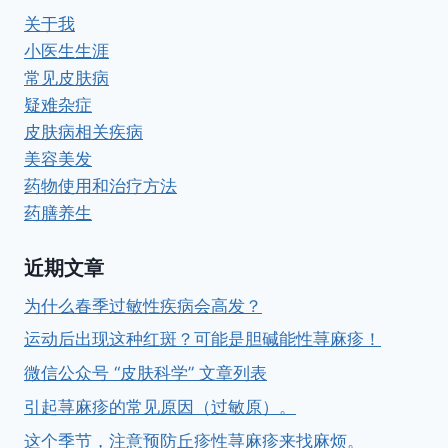
关于我
小医生生涯
常见皮肤病
疑难杂症
皮肤病相关疾病
美容美发
药物使用和治疗方法
药膳养生
近期文章
为什么春季过敏性疾病会高发？
运动后出现这种红斑？可能是胆碱能性荨麻疹！
微信公众号 “皮肤科学” 文章列表
引起荨麻疹的常见原因（过敏原）。
这个季节，注意预防丘疹性荨麻疹来找麻烦。