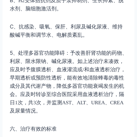
B
、
H2
受体拮抗剂及质子泵抑制剂、生长抑素、脱
水剂、脑细胞激活剂。
C
、抗感染、吸氧、保肝、利尿及碱化尿液、维持
酸碱平衡和调节水、电解质紊乱。
5
、处理多器官功能障碍：予改善肝肾功能的药物、
利尿、限水限钠、碱化尿液。如上述治疗未凑效，
应及时予腹膜透析、血液灌流或
/
和血液透析治疗，
早期透析或预防性透析，能有效地清除蜂毒的毒性
成分及其代谢产物，降低多器官功能衰竭发生的机
会。应及时转诊至综合医院采用血液透析治疗，隔
日
1
次，共
3
次，并监测
AST
、
ALT
、
UREA
、
CREA
及尿量情况。
六、治疗有效的标准