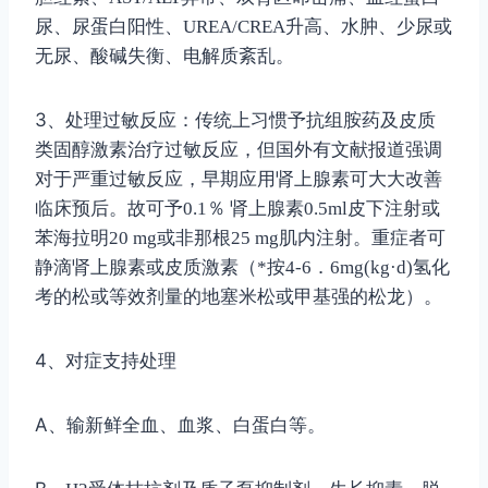
尿、尿蛋白阳性、
UREA/CREA
升高、水肿、少尿或
无尿、酸碱失衡、电解质紊乱。
3
、处理过敏反应：传统上习惯予抗组胺药及皮质
类固醇激素治疗过敏反应，但国外有文献报道强调
对于严重过敏反应，早期应用肾上腺素可大大改善
临床预后。故可予
0.1
％ 肾上腺素
0.5ml
皮下注射或
苯海拉明
20 mg
或非那根
25 mg
肌内注射。重症者可
静滴肾上腺素或皮质激素（
*
按
4-6
．
6mg(kg
·
d)
氢化
考的松或等效剂量的地塞米松或甲基强的松龙）。
4
、对症支持处理
A
、输新鲜全血、血浆、白蛋白等。