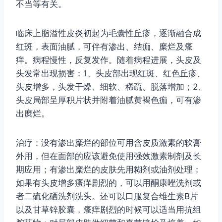
不当等有关。
临床上脂溢性皮炎初起为毛囊性丘疹，逐渐融合成
红斑，表面油腻，可伴有渗出、结痂、糜烂及瘙
痒。病程慢性，反复发作。随着病程进展，头皮及
头发常出现损害：1、头皮部出现红斑、红色丘疹、
头皮增多，头发干燥、细软、稀疏、脱落增加；2、
头皮局部呈厚积片状并附着油腻黄褐色痂，可有渗
出糜烂。
治疗：没有渗出糜烂的部位可用含皮质激素的软膏
外用，但在面部的应该避免使用强效激素制剂及长
期应用；有渗出糜烂的皮肤先用糊剂或油剂处理；
如果有头皮增多瘙痒剧烈的，可以用酮康唑洗剂或
者二硫化硒洗剂洗头。还可以口服复合维生素B片
以及甘草锌胶囊，瘙痒剧烈的时候可以适当用抗组