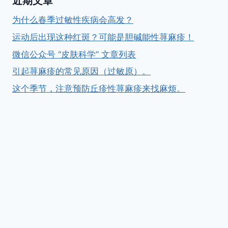
近期文章
为什么春季过敏性疾病会高发？
运动后出现这种红斑？可能是胆碱能性荨麻疹！
微信公众号 “皮肤科学” 文章列表
引起荨麻疹的常见原因（过敏原）。
这个季节，注意预防丘疹性荨麻疹来找麻烦。