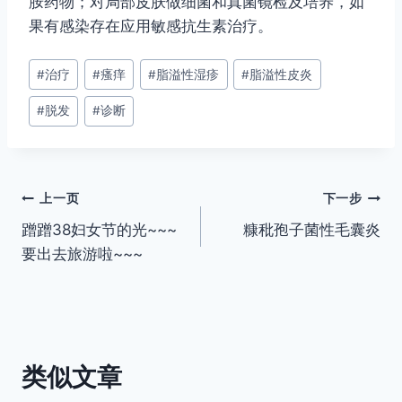
胺药物；对局部皮肤做细菌和真菌镜检及培养，如
果有感染存在应用敏感抗生素治疗。
文
#
治疗
#
瘙痒
#
脂溢性湿疹
#
脂溢性皮炎
章
#
脱发
#
诊断
标
签：
文
上一页
下一步
蹭蹭38妇女节的光~~~
糠秕孢子菌性毛囊炎
章
要出去旅游啦~~~
导
航
类似文章