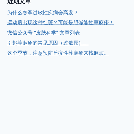
近期文章
为什么春季过敏性疾病会高发？
运动后出现这种红斑？可能是胆碱能性荨麻疹！
微信公众号 “皮肤科学” 文章列表
引起荨麻疹的常见原因（过敏原）。
这个季节，注意预防丘疹性荨麻疹来找麻烦。