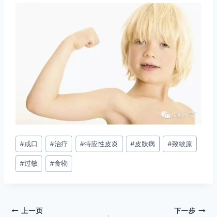
文
#
戒口
#
治疗
#
特应性皮炎
#
皮肤病
#
致敏原
章
#
过敏
#
食物
标
签：
文
上一页
下一步