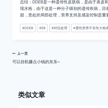
总结：DDEB是一种遗传性皮肤病，是由于表皮
现水疱，由于这是一种分子级别的遗传疾病，目
损，患处的局部处理，营养支持及感染控制是重
文
#
DDEB
#
EB
#
对症处理
#
显性营养不良性大疱
章
标
签：
文
上一页
可以挂机赚点小钱的东东~
章
导
航
类似文章