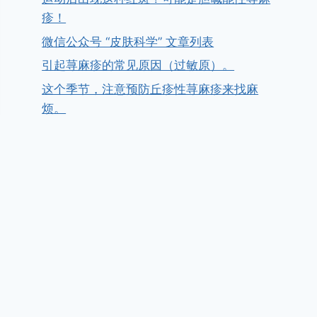
疹！
微信公众号 “皮肤科学” 文章列表
引起荨麻疹的常见原因（过敏原）。
这个季节，注意预防丘疹性荨麻疹来找麻
烦。