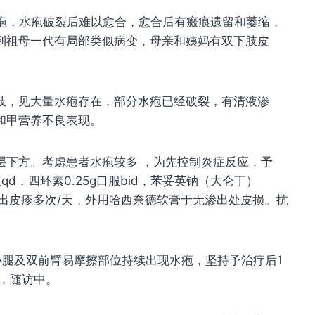
水疱，水疱破裂后难以愈合，愈合后有瘢痕遗留和萎缩，
到祖母一代有局部类似病变，母亲和姨妈有双下肢皮
肢，见大量水疱存在，部分水疱已经破裂，有清液渗
和甲营养不良表现。
层下方。考虑患者水疱较多 ，为先控制炎症反应，予
口服qd，四环素0.25g口服bid，苯妥英钠（大仑丁）
处渗出皮疹多次/天，外用哈西奈德软膏于无渗出处皮损。抗
小腿及双前臂易摩擦部位持续出现水疱，坚持予治疗后1
，随访中。