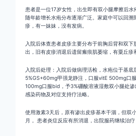
患者是一位17岁女性，出生即有双小腿摩擦后
随年龄增长水疱分布逐渐广泛。家庭中可以回溯
疹，有一妹妹，没有发病。
入院后体查患者皮疹主要分布于前胸后背和双下
出，旧有皮疹消退后遗留瘢痕肌萎缩，有粟丘疹
入院后处理：入院后做病理活检，水疱位于基底
5%GS+60mg甲强龙静注，口服vitE 500mg
100mg口服bid，予3%硼酸溶液湿敷双小腿
感染药物及对症支持疗法略。
使用激素3天后，原有渗出皮疹基本干涸，但双
月， 患者炎症反应有所消退，出院服药继续治疗