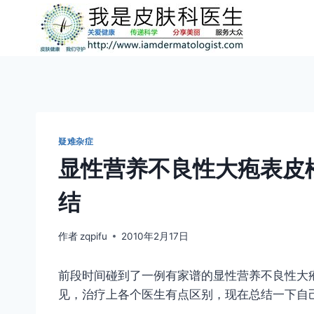
跳
到
内
容
疑难杂症
显性营养不良性大疱表皮松
结
作者
zqpifu
2010年2月17日
前段时间碰到了一例有家谱的显性营养不良性大疱
见，治疗上各个医生有点区别，现在总结一下自