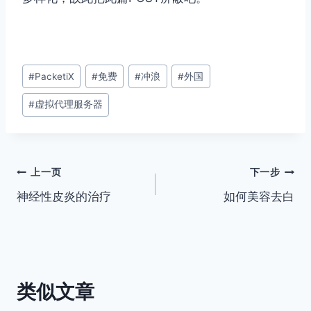
文
#
PacketiX
#
免费
#
冲浪
#
外国
章
#
虚拟代理服务器
标
签：
文
上一页
下一步
神经性皮炎的治疗
如何美容去白
章
导
航
类似文章