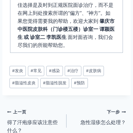
佳选择是及时到正规医院面诊治疗，而不是
在网上到处搜索所谓的“偏方”、“神方”。如
果您觉得需要我的帮助，欢迎大家到
肇庆市
中医院皮肤科（门诊楼五楼）诊室一 谭颖医
生 或 诊室二 李凯医生
面对面咨询，我们会
尽我们的所能帮助您。
文
#
发炎
#
常见
#
感染
#
治疗
#
皮肤病
章
#
脂溢性皮炎
#
脂溢性脱发
#
预防
标
签：
文
上一页
下一步
得了汗疱疹应该注意些
急性湿疹怎么处理？
章
什么？