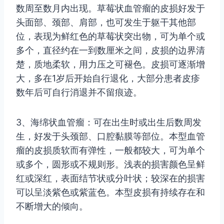
数周至数月内出现。草莓状血管瘤的皮损好发于
头面部、颈部、肩部，也可发生于躯干其他部
位，表现为鲜红色的草莓状突出物，可为单个或
多个，直径约在一到数厘米之间，皮损的边界清
楚，质地柔软，用力压之可褪色。皮损可逐渐增
大，多在1岁后开始自行退化，大部分患者皮疹
数年后可自行消退并不留痕迹。
3、海绵状血管瘤：可在出生时或出生后数周发
生，好发于头颈部、口腔黏膜等部位。本型血管
瘤的皮损质软而有弹性，一般都较大，可为单个
或多个，圆形或不规则形。浅表的损害颜色呈鲜
红或深红，表面结节状或分叶状；较深在的损害
可以呈淡紫色或紫蓝色。本型皮损有持续存在和
不断增大的倾向。