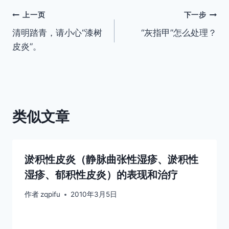
文
上一页
下一步
清明踏青，请小心“漆树
“灰指甲”怎么处理？
章
皮炎”。
导
航
类似文章
淤积性皮炎（静脉曲张性湿疹、淤积性
湿疹、郁积性皮炎）的表现和治疗
作者
zqpifu
2010年3月5日