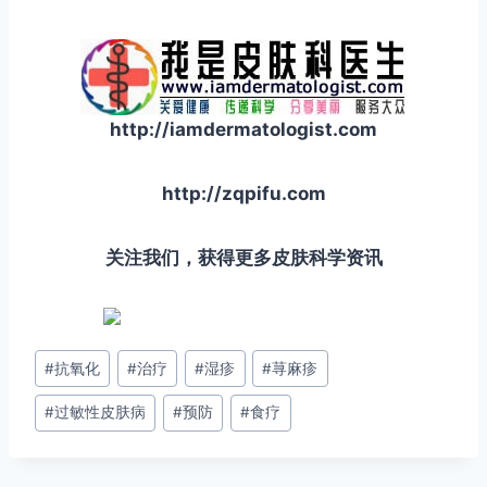
http://iamdermatologist.com
http://zqpifu.com
关注我们，获得更多皮肤科学资讯
文
#
抗氧化
#
治疗
#
湿疹
#
荨麻疹
章
#
过敏性皮肤病
#
预防
#
食疗
标
签：