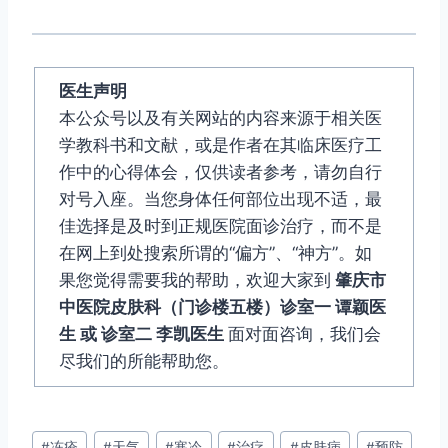
医生声明
本公众号以及有关网站的内容来源于相关医
学教科书和文献，或是作者在其临床医疗工
作中的心得体会，仅供读者参考，请勿自行
对号入座。当您身体任何部位出现不适，最
佳选择是及时到正规医院面诊治疗，而不是
在网上到处搜索所谓的“偏方”、“神方”。如
果您觉得需要我的帮助，欢迎大家到
肇庆市
中医院皮肤科（门诊楼五楼）诊室一 谭颖医
生 或 诊室二 李凯医生
面对面咨询，我们会
尽我们的所能帮助您。
文
#
冻疮
#
天气
#
寒冷
#
治疗
#
皮肤病
#
预防