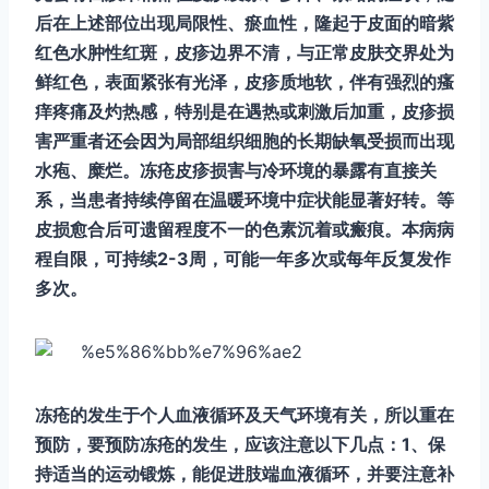
后在上述部位出现局限性、瘀血性，隆起于皮面的暗紫
红色水肿性红斑，皮疹边界不清，与正常皮肤交界处为
鲜红色，表面紧张有光泽，皮疹质地软，伴有强烈的瘙
痒疼痛及灼热感，特别是在遇热或刺激后加重，皮疹损
害严重者还会因为局部组织细胞的长期缺氧受损而出现
水疱、糜烂。冻疮皮疹损害与冷环境的暴露有直接关
系，当患者持续停留在温暖环境中症状能显著好转。等
皮损愈合后可遗留程度不一的色素沉着或瘢痕。本病病
程自限，可持续2-3周，可能一年多次或每年反复发作
多次。
冻疮的发生于个人血液循环及天气环境有关，所以重在
预防，要预防冻疮的发生，应该注意以下几点：1、保
持适当的运动锻炼，能促进肢端血液循环，并要注意补