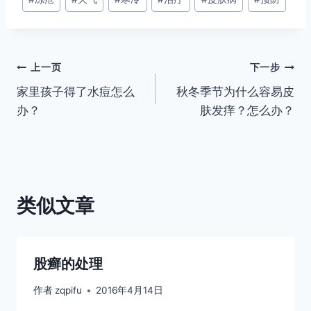
章
标
签：
文
上一页
下一步
家里孩子得了水痘怎么
秋冬季节为什么容易皮
章
办？
肤发痒？怎么办？
导
航
类似文章
股癣的处理
作者
zqpifu
2016年4月14日