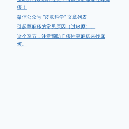
疹！
微信公众号 “皮肤科学” 文章列表
引起荨麻疹的常见原因（过敏原）。
这个季节，注意预防丘疹性荨麻疹来找麻
烦。
两个集合了超级代理的WEB站
作者
zqpifu
2010年3月18日