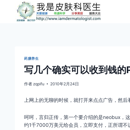
跳
到
内
容
药膳养生
写几个确实可以收到钱的P
作者
zqpifu
2010年2月24日
上网上的无聊的时候，就打开来点点广告，然后看
呵呵，言归正传，第一个要介绍的是neobux，
约1千7000万美元给会员，立即支付，正所谓不