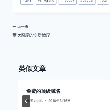
#
GPT
#
linkgrand
#
neobux
#
paypal
#
ptc
章
标
签：
文
上一页
带状疱疹的诊断治疗
章
导
航
类似文章
免费的顶级域名
作者
zqpifu
2010年3月6日