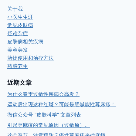
关于我
小医生生涯
常见皮肤病
疑难杂症
皮肤病相关疾病
美容美发
药物使用和治疗方法
药膳养生
近期文章
为什么春季过敏性疾病会高发？
运动后出现这种红斑？可能是胆碱能性荨麻疹！
微信公众号 “皮肤科学” 文章列表
引起荨麻疹的常见原因（过敏原）。
这个季节，注意预防丘疹性荨麻疹来找麻烦。