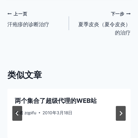
签：
文
上一页
下一步
汗疱疹的诊断治疗
夏季皮炎（夏令皮炎）
章
的治疗
导
航
类似文章
两个集合了超级代理的WEB站
作者
zqpifu
2010年3月18日