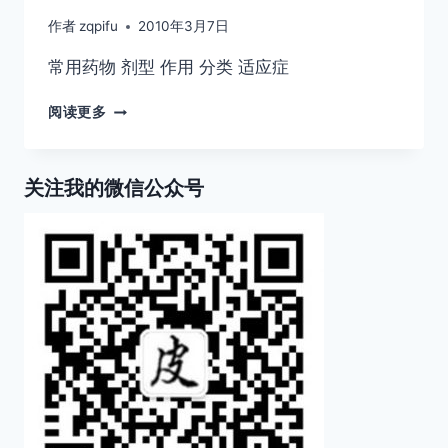
作者
zqpifu
2010年3月7日
常用药物 剂型 作用 分类 适应症
常
阅读更多
见
外
用
关注我的微信公众号
药
物
不
同
剂
型
的
适
应
症