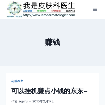
跳
到
内
容
赚钱
药膳养生
可以挂机赚点小钱的东东~
作者
zqpifu
2010年2月17日