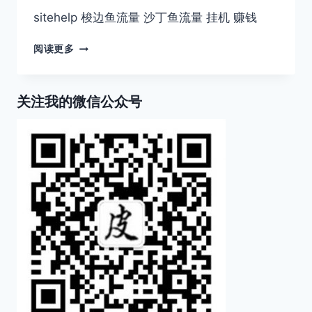
sitehelp 梭边鱼流量 沙丁鱼流量 挂机 赚钱
可
阅读更多
以
挂
机
关注我的微信公众号
赚
点
小
钱
的
东
东
~