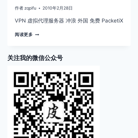
作者
zqpifu
2010年2月28日
VPN 虚拟代理服务器 冲浪 外国 免费 PacketiX
推
阅读更多
荐
一
个
关注我的微信公众号
比
较
好
用
的
网
络
工
具