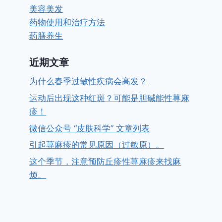
美容美发
药物使用和治疗方法
药膳养生
近期文章
为什么春季过敏性疾病会高发？
运动后出现这种红斑？可能是胆碱能性荨麻
疹！
微信公众号 “皮肤科学” 文章列表
引起荨麻疹的常见原因（过敏原）。
这个季节，注意预防丘疹性荨麻疹来找麻
烦。