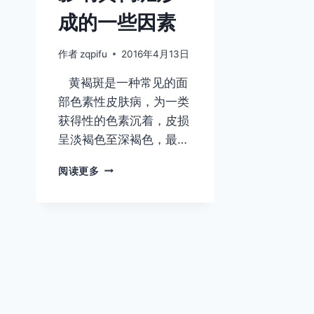
成的一些因素
作者
zqpifu
2016年4月13日
黄褐斑是一种常见的面
部色素性皮肤病，为一类
获得性的色素沉着，皮损
呈淡褐色至深褐色，最…
影
阅读更多
响
黄
褐
斑
形
成
的
一
些