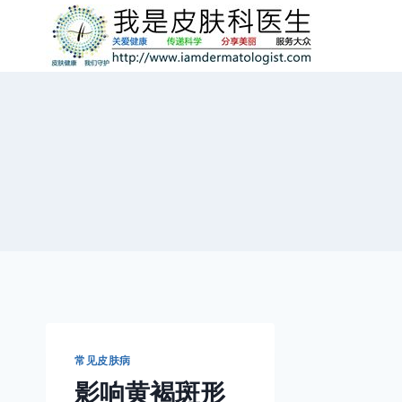
跳
到
内
容
常见皮肤病
影响黄褐斑形