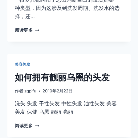
护
种类型，因为这涉及到洗发周期、洗发水的选
方
法
择，还…
头
阅读更多
发
保
养
攻
略
美容美发
I
–
如何拥有靓丽乌黑的头发
判
断
作者
zqpifu
2010年2月22日
发
质
洗头 头发 干性头发 中性头发 油性头发 美容
类
美发 保健 乌黑 靓丽 亮丽
型
如
阅读更多
何
拥