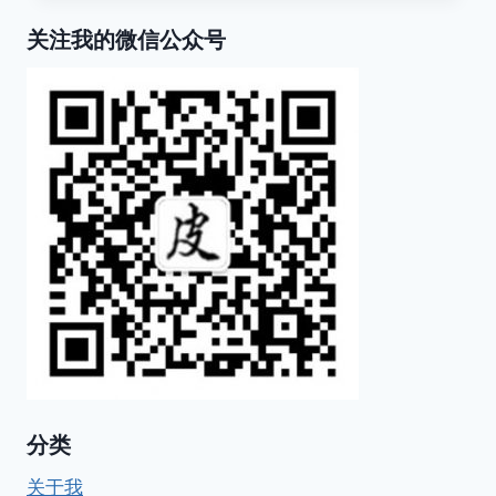
有
关注我的微信公众号
靓
丽
乌
黑
的
头
发
分类
关于我