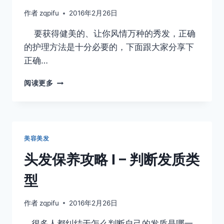
作者
zqpifu
2016年2月26日
要获得健美的、让你风情万种的秀发，正确
的护理方法是十分必要的，下面跟大家分享下
正确…
头
阅读更多
发
保
养
攻
略
美容美发
II
–
头发保养攻略 I – 判断发质类
正
确
型
的
头
作者
zqpifu
2016年2月26日
发
养
很多人都纠结于怎么判断自己的发质是哪一