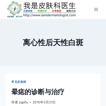
跳
到
内
容
离心性后天性白斑
常见皮肤病
晕痣的诊断与治疗
作者
zqpifu
2010年3月21日