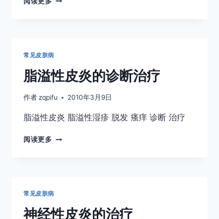
阅读更多
疱
疹
的
诊
断
常见皮肤病
治
疗
脂溢性皮炎的诊断治疗
作者
zqpifu
2010年3月9日
脂溢性皮炎 脂溢性湿疹 脱发 瘙痒 诊断 治疗
脂
阅读更多
溢
性
皮
炎
的
常见皮肤病
诊
断
神经性皮炎的治疗