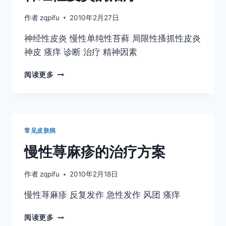
治
疗
作者
zqpifu
2010年2月27日
神经性皮炎 慢性单纯性苔藓 局限性搔抓性皮炎
神皮 瘙痒 诊断 治疗 精神因素
神
阅读更多
经
性
皮
炎
的
常见皮肤病
治
疗
慢性荨麻疹的治疗方案
作者
zqpifu
2010年2月18日
慢性荨麻疹 反复发作 急性发作 风团 瘙痒
慢
阅读更多
性