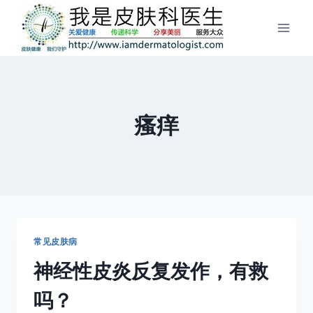
跳
到
内
容
瘙痒
常见皮肤病
神经性皮炎反复发作，有救
吗？