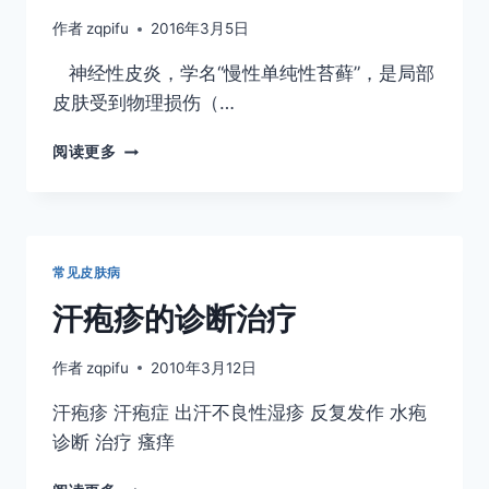
作者
zqpifu
2016年3月5日
神经性皮炎，学名“慢性单纯性苔藓”，是局部
皮肤受到物理损伤（…
神
阅读更多
经
性
皮
炎
反
常见皮肤病
复
发
汗疱疹的诊断治疗
作，
有
作者
zqpifu
2010年3月12日
救
吗？
汗疱疹 汗疱症 出汗不良性湿疹 反复发作 水疱
诊断 治疗 瘙痒
汗