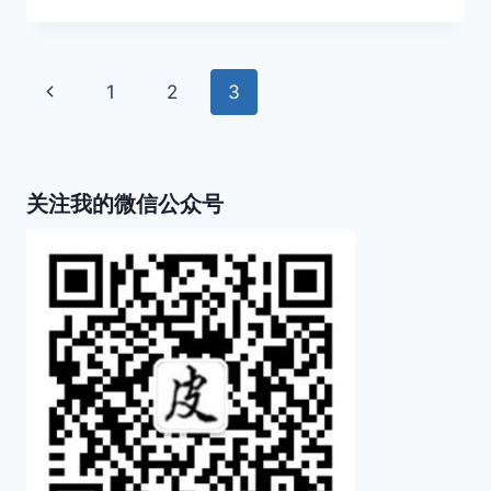
荨
麻
疹
页
上
1
2
3
的
治
面
一
疗
方
页
导
案
关注我的微信公众号
航