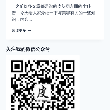
之前好多文章都是说的皮肤病方面的小科
普，今天给大家介绍一下与美容有关的一些知
识，内容…
不
阅读更多
同
性
质
关注我的微信公众号
皮
肤
的
特
征