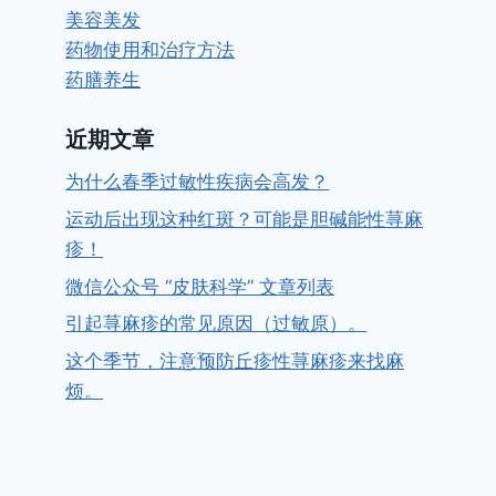
美容美发
药物使用和治疗方法
药膳养生
近期文章
为什么春季过敏性疾病会高发？
运动后出现这种红斑？可能是胆碱能性荨麻
疹！
微信公众号 “皮肤科学” 文章列表
引起荨麻疹的常见原因（过敏原）。
这个季节，注意预防丘疹性荨麻疹来找麻
烦。