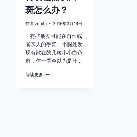
斑怎么办？
作者
zqpifu
2016年3月16日
有些朋友可能在自己或
者亲人的手臂、小腿处发
现有散在的几粒小小白色
斑，乍一看会以为是汗…
特
阅读更多
发
性
点
状
白
斑
怎
么
办？