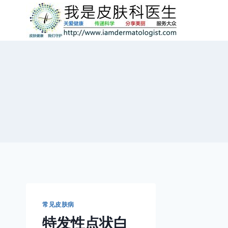
跳
到
内
容
常见皮肤病
特发性点状白