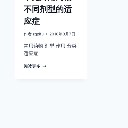
不同剂型的适
应症
作者
zqpifu
2010年3月7日
常用药物 剂型 作用 分类
适应症
常
阅读更多
见
外
用
药
物
不
同
剂
型
的