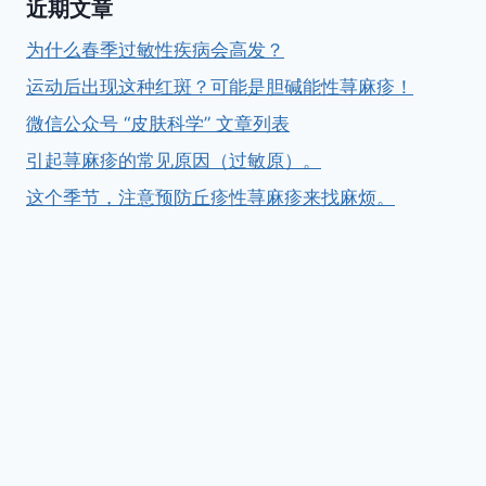
近期文章
为什么春季过敏性疾病会高发？
运动后出现这种红斑？可能是胆碱能性荨麻疹！
微信公众号 “皮肤科学” 文章列表
引起荨麻疹的常见原因（过敏原）。
这个季节，注意预防丘疹性荨麻疹来找麻烦。