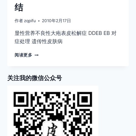
结
作者
zqpifu
2010年2月17日
显性营养不良性大疱表皮松解症 DDEB EB 对
症处理 遗传性皮肤病
显
阅读更多
性
营
养
关注我的微信公众号
不
良
性
大
疱
表
皮
松
解