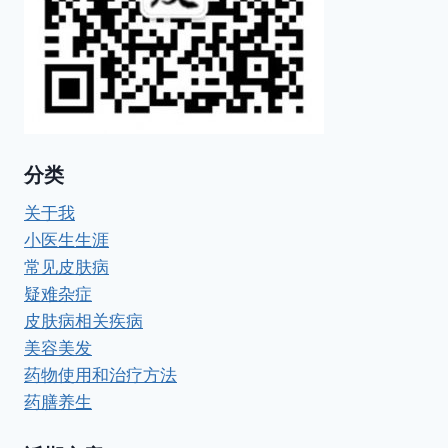
症
（DDEB）
治
疗
个
人
总
结
分类
关于我
小医生生涯
常见皮肤病
疑难杂症
皮肤病相关疾病
美容美发
药物使用和治疗方法
药膳养生