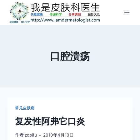
跳
到
内
容
口腔溃疡
常见皮肤病
复发性阿弗它口炎
作者
zqpifu
2010年4月10日