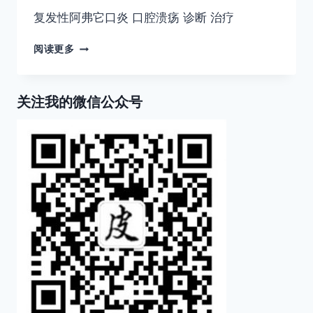
复发性阿弗它口炎 口腔溃疡 诊断 治疗
复
阅读更多
发
性
阿
关注我的微信公众号
弗
它
口
炎