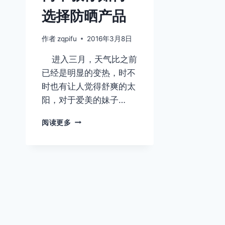
选择防晒产品
作者
zqpifu
2016年3月8日
进入三月，天气比之前
已经是明显的变热，时不
时也有让人觉得舒爽的太
阳，对于爱美的妹子…
简
阅读更多
单
教
你
如
何
选
择
防
晒