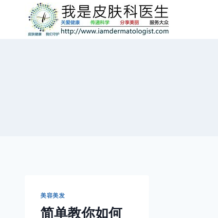
跳
到
内
容
美容美发
简单教你如何