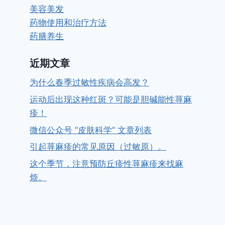
美容美发
药物使用和治疗方法
药膳养生
近期文章
为什么春季过敏性疾病会高发？
运动后出现这种红斑？可能是胆碱能性荨麻
疹！
微信公众号 “皮肤科学” 文章列表
引起荨麻疹的常见原因（过敏原）。
这个季节，注意预防丘疹性荨麻疹来找麻
烦。